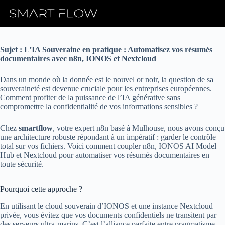
Skip
to
content
Sujet : L’IA Souveraine en pratique : Automatisez vos résumés
documentaires avec n8n, IONOS et Nextcloud
Dans un monde où la donnée est le nouvel or noir, la question de sa
souveraineté est devenue cruciale pour les entreprises européennes.
Comment profiter de la puissance de l’IA générative sans
compromettre la confidentialité de vos informations sensibles ?
Chez
smartflow
, votre expert n8n basé à Mulhouse, nous avons conçu
une architecture robuste répondant à un impératif : garder le contrôle
total sur vos fichiers. Voici comment coupler n8n, IONOS AI Model
Hub et Nextcloud pour automatiser vos résumés documentaires en
toute sécurité.
Pourquoi cette approche ?
En utilisant le cloud souverain d’IONOS et une instance Nextcloud
privée, vous évitez que vos documents confidentiels ne transitent par
des serveurs ultra-marins. C’est l’alliance parfaite entre pragmatisme