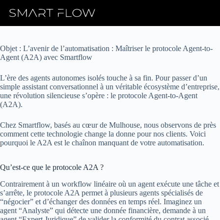
Skip
to
content
Objet : L’avenir de l’automatisation : Maîtriser le protocole Agent-to-
Agent (A2A) avec Smartflow
L’ère des agents autonomes isolés touche à sa fin. Pour passer d’un
simple assistant conversationnel à un véritable écosystème d’entreprise,
une révolution silencieuse s’opère : le protocole Agent-to-Agent
(A2A).
Chez Smartflow, basés au cœur de Mulhouse, nous observons de près
comment cette technologie change la donne pour nos clients. Voici
pourquoi le A2A est le chaînon manquant de votre automatisation.
Qu’est-ce que le protocole A2A ?
Contrairement à un workflow linéaire où un agent exécute une tâche et
s’arrête, le protocole A2A permet à plusieurs agents spécialisés de
“négocier” et d’échanger des données en temps réel. Imaginez un
agent “Analyste” qui détecte une donnée financière, demande à un
agent “Expert Juridique” de valider la conformité du contrat associé,