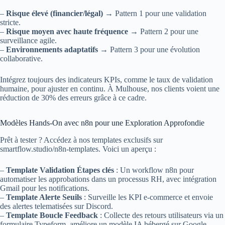
–
Risque élevé (financier/légal)
→ Pattern 1 pour une validation
stricte.
–
Risque moyen avec haute fréquence
→ Pattern 2 pour une
surveillance agile.
–
Environnements adaptatifs
→ Pattern 3 pour une évolution
collaborative.
Intégrez toujours des indicateurs KPIs, comme le taux de validation
humaine, pour ajuster en continu. À Mulhouse, nos clients voient une
réduction de 30% des erreurs grâce à ce cadre.
Modèles Hands-On avec n8n pour une Exploration Approfondie
Prêt à tester ? Accédez à nos templates exclusifs sur
smartflow.studio/n8n-templates. Voici un aperçu :
–
Template Validation Étapes clés
: Un workflow n8n pour
automatiser les approbations dans un processus RH, avec intégration
Gmail pour les notifications.
–
Template Alerte Seuils
: Surveille les KPI e-commerce et envoie
des alertes telematisées sur Discord.
–
Template Boucle Feedback
: Collecte des retours utilisateurs via un
formulaire Typeform, améliore un modèle IA hébergé sur Google