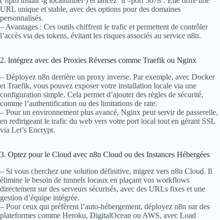
(`npm install -g localtunnel`) et lancez `lt –port 5678`. Elle offre une
URL unique et stable, avec des options pour des domaines
personnalisés.
– Avantages : Ces outils chiffrent le trafic et permettent de contrôler
l’accès via des tokens, évitant les risques associés au service n8n.
2. Intégrez avec des Proxies Réverses comme Traefik ou Nginx
– Déployez n8n derrière un proxy inverse. Par exemple, avec Docker
et Traefik, vous pouvez exposer votre installation locale via une
configuration simple. Cela permet d’ajouter des règles de sécurité,
comme l’authentification ou des limitations de rate.
– Pour un environnement plus avancé, Nginx peut servir de passerelle,
en redirigeant le trafic du web vers votre port local tout en gérant SSL
via Let’s Encrypt.
3. Optez pour le Cloud avec n8n Cloud ou des Instances Hébergées
– Si vous cherchez une solution définitive, migrez vers n8n Cloud. Il
élimine le besoin de tunnels locaux en plaçant vos workflows
directement sur des serveurs sécurisés, avec des URLs fixes et une
gestion d’équipe intégrée.
– Pour ceux qui préfèrent l’auto-hébergement, déployez n8n sur des
plateformes comme Heroku, DigitalOcean ou AWS, avec Load