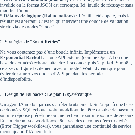
invalide ou le format JSON est corrompu. Ici, inutile de réessayer sans
modifier l’input.
*
Défauts de logique (Hallucinations) :
L’outil a été appelé, mais le
résultat est aberrant. C’est ici qu’intervient une couche de validation
stricte via des nodes “Code”.
2. Stratégies de “Smart Retries”
Ne vous contentez pas d’une boucle infinie. Implémentez un
Exponential Backoff
: si une API externe (comme OpenAI ou une
base de données) échoue, attendez 1 seconde, puis 2, puis 4. Sur n8n,
cela se configure facilement avec un node “Wait” dynamique pour
éviter de saturer vos quotas d’API pendant les périodes
d’indisponibilité.
3. Design de Fallbacks : Le plan B systématique
Un agent IA ne doit jamais s’arrêter brutalement. Si l’appel à une base
de données SQL échoue, votre workflow doit être capable de basculer
sur une réponse prédéfinie ou une recherche sur une source de secours.
En structurant vos workflows n8n avec des chemins d’erreur dédiés
(Error Trigger workflows), vous garantissez une continuité de service,
même quand l’IA perd le fil.