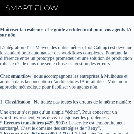
Skip
to
content
Maîtriser la résilience : Le guide architectural pour vos agents IA
sur n8n
L’intégration d’LLM avec des outils métier (Tool Calling) est devenue
le standard pour automatiser des workflows complexes. Pourtant, la
différence entre un prototype prometteur et une solution de production
robuste réside dans une seule chose : la gestion des erreurs.
Chez
smartflow
, nous accompagnons les entreprises à Mulhouse et
au-delà dans la conception d’architectures IA infaillibles. Voici notre
approche méthodique pour fiabiliser vos agents n8n.
1. Classification : Ne traitez pas toutes les erreurs de la même manière
Une erreur n’est pas qu’un simple “échec”. Pour concevoir un
workflow résilient, vous devez catégoriser les problèmes :
*
Erreurs transitoires (429, 503) :
Le service est temporairement
surchargé. C’est le domaine des stratégies de “Retry”.
*
Erreurs de validation (400, 422) :
L’LLM a généré un argument